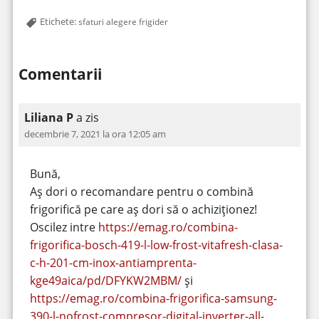
Etichete:
sfaturi alegere frigider
Comentarii
Liliana P
a zis
decembrie 7, 2021 la ora 12:05 am
Bună,
Aș dori o recomandare pentru o combină
frigorifică pe care aș dori să o achiziționez!
Oscilez intre
https://emag.ro/combina-
frigorifica-bosch-419-l-low-frost-vitafresh-clasa-
c-h-201-cm-inox-antiamprenta-
kge49aica/pd/DFYKW2MBM/
și
https://emag.ro/combina-frigorifica-samsung-
390-l-nofrost-compresor-digital-inverter-all-