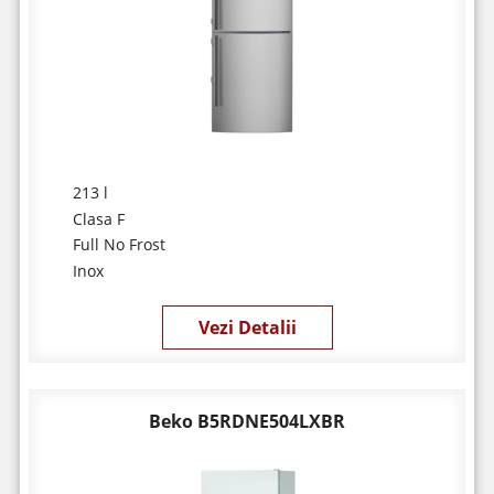
213 l
Clasa F
Full No Frost
Inox
Vezi Detalii
Beko B5RDNE504LXBR