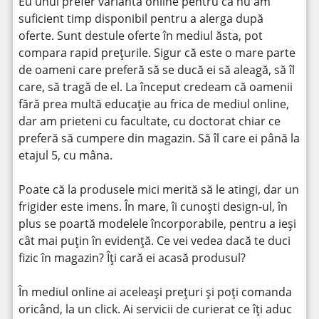
Eu unul prefer varianta online pentru că nu am
suficient timp disponibil pentru a alerga după
oferte. Sunt destule oferte în mediul ăsta, pot
compara rapid prețurile. Sigur că este o mare parte
de oameni care preferă să se ducă ei să aleagă, să îl
care, să tragă de el. La început credeam că oamenii
fără prea multă educație au frica de mediul online,
dar am prieteni cu facultate, cu doctorat chiar ce
preferă să cumpere din magazin. Să îl care ei până la
etajul 5, cu mâna.
Poate că la produsele mici merită să le atingi, dar un
frigider este imens. În mare, îi cunoști design-ul, în
plus se poartă modelele încorporabile, pentru a ieși
cât mai puțin în evidență. Ce vei vedea dacă te duci
fizic în magazin? Îți cară ei acasă produsul?
În mediul online ai aceleași prețuri și poți comanda
oricând, la un click. Ai servicii de curierat ce îți aduc