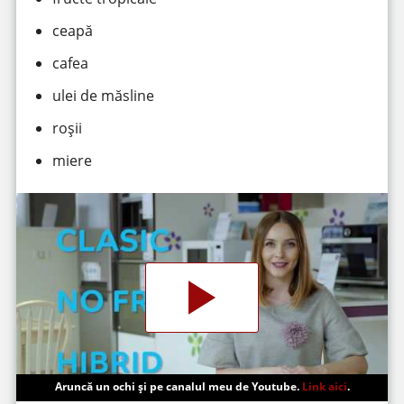
ceapă
cafea
ulei de măsline
roșii
miere
Aruncă un ochi și pe canalul meu de Youtube.
Link aici
.