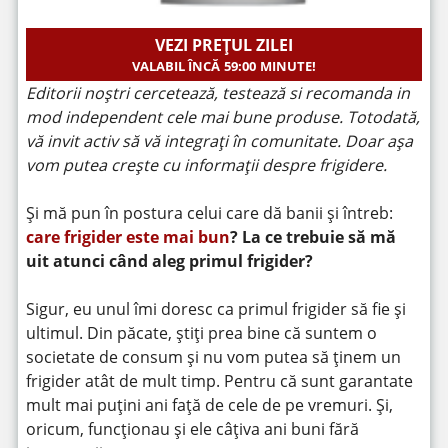
VEZI PREȚUL ZILEI
VALABIL ÎNCĂ
59:00
MINUTE!
Editorii noștri cercetează, testează si recomanda in
mod independent cele mai bune produse. Totodată,
vă invit activ să vă integrați în comunitate. Doar așa
vom putea crește cu informații despre frigidere.
Și mă pun în postura celui care dă banii și întreb:
care frigider este mai bun
? La ce trebuie să mă
uit atunci când aleg primul frigider?
Sigur, eu unul îmi doresc ca primul frigider să fie și
ultimul. Din păcate, știți prea bine că suntem o
societate de consum și nu vom putea să ținem un
frigider atât de mult timp. Pentru că sunt garantate
mult mai puțini ani față de cele de pe vremuri. Și,
oricum, funcționau și ele câțiva ani buni fără