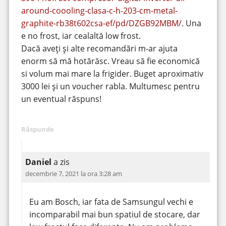
around-coooling-clasa-c-h-203-cm-metal-
graphite-rb38t602csa-ef/pd/DZGB92MBM/
. Una
e no frost, iar cealaltă low frost.
Dacă aveți și alte recomandări m-ar ajuta
enorm să mă hotărăsc. Vreau să fie economică
si volum mai mare la frigider. Buget aproximativ
3000 lei și un voucher rabla. Multumesc pentru
un eventual răspuns!
Răspunde
Daniel
a zis
decembrie 7, 2021 la ora 3:28 am
Eu am Bosch, iar fata de Samsungul vechi e
incomparabil mai bun spatiul de stocare, dar