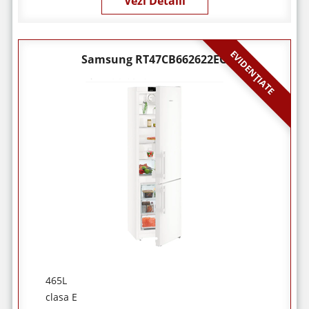
Vezi Detalii
EVIDENȚIATE
Samsung RT47CB662622EO
465L
clasa E