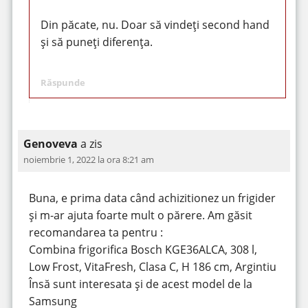
Din păcate, nu. Doar să vindeți second hand
și să puneți diferența.
Răspunde
Genoveva
a zis
noiembrie 1, 2022 la ora 8:21 am
Buna, e prima data când achizitionez un frigider
și m-ar ajuta foarte mult o părere. Am găsit
recomandarea ta pentru :
Combina frigorifica Bosch KGE36ALCA, 308 l,
Low Frost, VitaFresh, Clasa C, H 186 cm, Argintiu
Însă sunt interesata și de acest model de la
Samsung