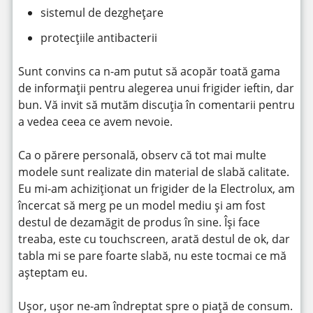
sistemul de dezghețare
protecțiile antibacterii
Sunt convins ca n-am putut să acopăr toată gama
de informații pentru alegerea unui frigider ieftin, dar
bun. Vă invit să mutăm discuția în comentarii pentru
a vedea ceea ce avem nevoie.
Ca o părere personală, observ că tot mai multe
modele sunt realizate din material de slabă calitate.
Eu mi-am achiziționat un frigider de la Electrolux, am
încercat să merg pe un model mediu și am fost
destul de dezamăgit de produs în sine. Își face
treaba, este cu touchscreen, arată destul de ok, dar
tabla mi se pare foarte slabă, nu este tocmai ce mă
așteptam eu.
Ușor, ușor ne-am îndreptat spre o piață de consum.