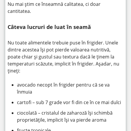
Nu mai știm ce înseamnă calitatea, ci doar
cantitatea.
Câteva lucruri de luat în seamă
Nu toate alimentele trebuie puse în frigider. Unele
dintre acestea își pot pierde valoarea nutritivă,
poate chiar și gustul sau textura dacă le ținem la
temperaturi scăzute, implicit în frigider. Așadar, nu
țineți:
avocado necopt în frigider pentru că se va
înmuia
cartofi – sub 7 grade vor fi din ce în ce mai dulci
ciocolată – cristalul de zaharoză își schimbă
proprietățile, implicit își va pierde aroma
fructe tropicale