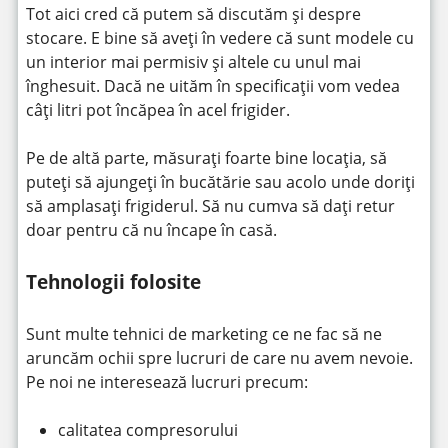
Tot aici cred că putem să discutăm și despre
stocare. E bine să aveți în vedere că sunt modele cu
un interior mai permisiv și altele cu unul mai
înghesuit. Dacă ne uităm în specificații vom vedea
câți litri pot încăpea în acel frigider.
Pe de altă parte, măsurați foarte bine locația, să
puteți să ajungeți în bucătărie sau acolo unde doriți
să amplasați frigiderul. Să nu cumva să dați retur
doar pentru că nu încape în casă.
Tehnologii folosite
Sunt multe tehnici de marketing ce ne fac să ne
aruncăm ochii spre lucruri de care nu avem nevoie.
Pe noi ne interesează lucruri precum:
calitatea compresorului