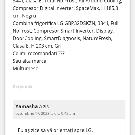
344 l, Clasa E, Total No Frost, All-Around Cooling,
Compresor Digital Inverter, SpaceMax, H 185.3
cm, Negru
Combina frigorifica LG GBP32DSKZN, 384 l, Full
NoFrost, Compresor Smart Inverter, Display,
DoorCooling, SmartDiagnosis, NatureFresh,
Clasa E, H 203 cm, Gri
Ce imi recomandati ???
Sau alta marca
Multumesc
Răspunde
Yamasha
a zis
octombrie 17, 2023 la ora 9:42 am
Eu aș zice să vă orientați spre LG.