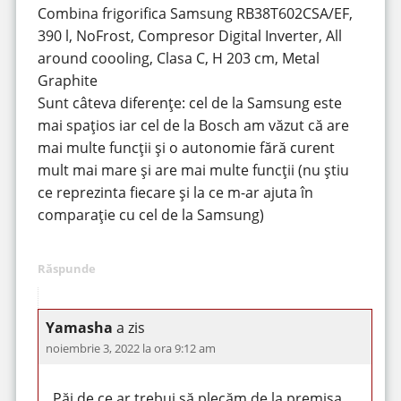
Combina frigorifica Samsung RB38T602CSA/EF,
390 l, NoFrost, Compresor Digital Inverter, All
around coooling, Clasa C, H 203 cm, Metal
Graphite
Sunt câteva diferențe: cel de la Samsung este
mai spațios iar cel de la Bosch am văzut că are
mai multe funcții și o autonomie fără curent
mult mai mare și are mai multe funcții (nu știu
ce reprezinta fiecare și la ce m-ar ajuta în
comparație cu cel de la Samsung)
Răspunde
Yamasha
a zis
noiembrie 3, 2022 la ora 9:12 am
Păi de ce ar trebui să plecăm de la premisa