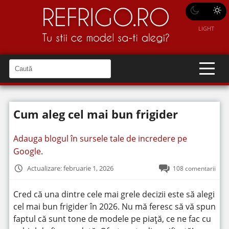
LIGHT
C
a
C
a
u
u
t
t
ă
Cum aleg cel mai bun frigider
î
ă
n
S
î
i
Adauga blogul în sursele tale de incredere pe
t
n
e
Google
.
s
i
Actualizare: februarie 1, 2026
108 comentarii
t
e
Cred că una dintre cele mai grele decizii este să alegi
cel mai bun frigider în 2026. Nu mă feresc să vă spun
faptul că sunt tone de modele pe piață, ce ne fac cu