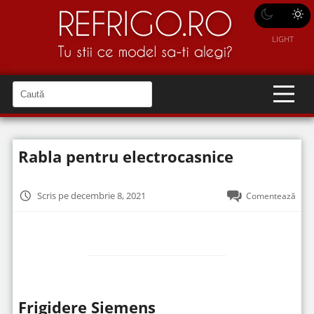
LIGHT
C
a
C
a
u
u
t
t
ă
Rabla pentru electrocasnice
î
ă
n
S
î
i
t
n
Scris pe decembrie 8, 2021
Comentează
e
s
i
t
e
Frigidere Siemens