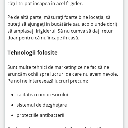
câți litri pot încăpea în acel frigider.
Pe de altă parte, măsurați foarte bine locația, să
puteți să ajungeți în bucătărie sau acolo unde doriți
să amplasați frigiderul. Să nu cumva să dați retur
doar pentru că nu încape în casă.
Tehnologii folosite
Sunt multe tehnici de marketing ce ne fac să ne
aruncăm ochii spre lucruri de care nu avem nevoie.
Pe noi ne interesează lucruri precum:
calitatea compresorului
sistemul de dezghețare
protecțiile antibacterii