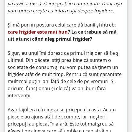
vă invit activ să vă integrați în comunitate. Doar așa
vom putea crește cu informații despre frigidere.
Și mă pun în postura celui care dă banii și întreb:
care frigider este mai bun
? La ce trebuie să mă
uit atunci când aleg primul frigider?
Sigur, eu unul îmi doresc ca primul frigider să fie și
ultimul. Din păcate, știți prea bine că suntem o
societate de consum și nu vom putea să ținem un
frigider atât de mult timp. Pentru că sunt garantate
mult mai puțini ani față de cele de pe vremuri. Și,
oricum, funcționau și ele câțiva ani buni fără
intervenții.
Avantajul era că cineva se pricepea la asta. Acum
piesele au ajuns atât de scumpe, iar meșterii
pricepuți au plecat în afară. Este tot mai greu să
găsești pe cineva care să umble cu cap și să nu