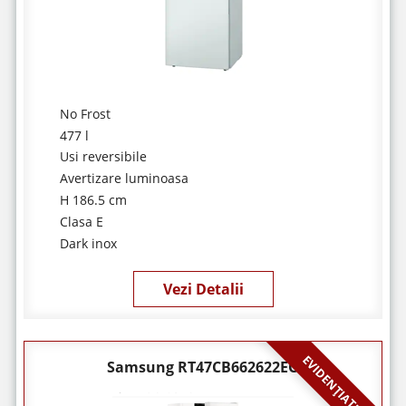
No Frost
477 l
Usi reversibile
Avertizare luminoasa
H 186.5 cm
Clasa E
Dark inox
Vezi Detalii
EVIDENȚIATE
Samsung RT47CB662622EO