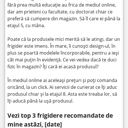
fără prea multă educație au frica de mediul online,
dar am prieteni cu facultate, cu doctorat chiar ce
preferă să cumpere din magazin. Să îl care ei până la
etajul 5, cu mâna.
Poate că la produsele mici merită să le atingi, dar un
frigider este imens. În mare, îi cunoști design-ul, în
plus se poartă modelele încorporabile, pentru a ieși
cât mai puțin în evidență. Ce vei vedea dacă te duci
fizic în magazin? Îți cară ei acasă produsul?
În mediul online ai aceleași prețuri și poți comanda
oricând, la un click. Ai servicii de curierat ce îți aduc
produsul chiar și la etajul 8. Asta este treaba lor, să
îți aducă până la ușă produsul.
Vezi top 3 frigidere recomandate de
mine astăzi, [date]