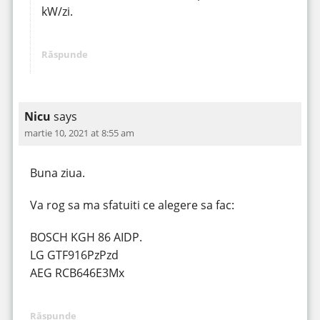
kW/zi.
Răspunde
Nicu
says
martie 10, 2021 at 8:55 am
Buna ziua.
Va rog sa ma sfatuiti ce alegere sa fac:
BOSCH KGH 86 AIDP.
LG GTF916PzPzd
AEG RCB646E3Mx
Răspunde