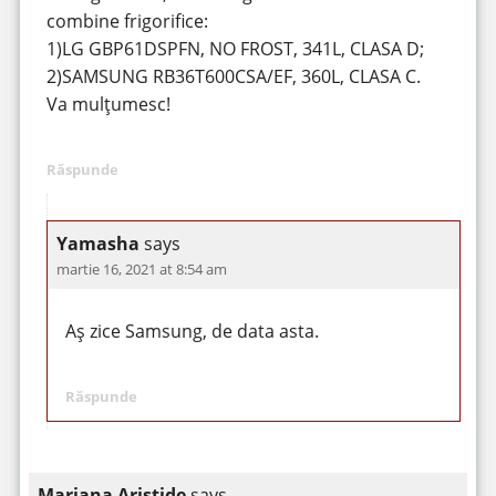
combine frigorifice:
1)LG GBP61DSPFN, NO FROST, 341L, CLASA D;
2)SAMSUNG RB36T600CSA/EF, 360L, CLASA C.
Va mulțumesc!
Răspunde
Yamasha
says
martie 16, 2021 at 8:54 am
Aș zice Samsung, de data asta.
Răspunde
Mariana Aristide
says