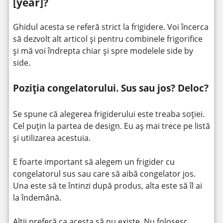
[year]?
Ghidul acesta se referă strict la frigidere. Voi încerca
să dezvolt alt articol și pentru combinele frigorifice
și mă voi îndrepta chiar și spre modelele side by
side.
Poziția congelatorului. Sus sau jos? Deloc?
Se spune că alegerea frigiderului este treaba soției.
Cel puțin la partea de design. Eu aș mai trece pe listă
și utilizarea acestuia.
E foarte important să alegem un frigider cu
congelatorul sus sau care să aibă congelator jos.
Una este să te întinzi după produs, alta este să îl ai
la îndemână.
Alții preferă ca acesta să nu existe. Nu folosesc