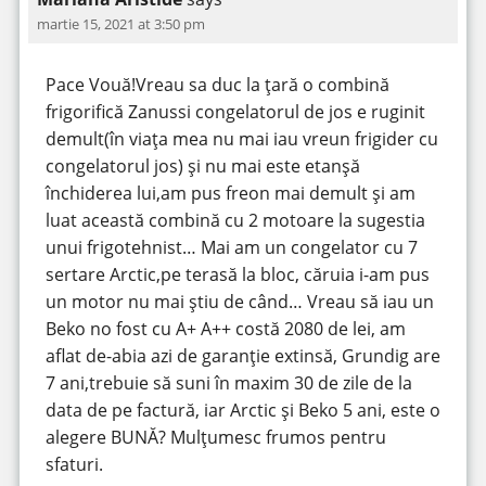
martie 15, 2021 at 3:50 pm
Pace Vouă!Vreau sa duc la țară o combină
frigorifică Zanussi congelatorul de jos e ruginit
demult(în viața mea nu mai iau vreun frigider cu
congelatorul jos) și nu mai este etanșă
închiderea lui,am pus freon mai demult și am
luat această combină cu 2 motoare la sugestia
unui frigotehnist… Mai am un congelator cu 7
sertare Arctic,pe terasă la bloc, căruia i-am pus
un motor nu mai știu de când… Vreau să iau un
Beko no fost cu A+ A++ costă 2080 de lei, am
aflat de-abia azi de garanție extinsă, Grundig are
7 ani,trebuie să suni în maxim 30 de zile de la
data de pe factură, iar Arctic și Beko 5 ani, este o
alegere BUNĂ? Mulțumesc frumos pentru
sfaturi.