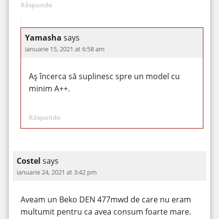
Răspunde
Yamasha
says
ianuarie 15, 2021 at 6:58 am
Aș încerca să suplinesc spre un model cu
minim A++.
Răspunde
Costel
says
ianuarie 24, 2021 at 3:42 pm
Aveam un Beko DEN 477mwd de care nu eram
multumit pentru ca avea consum foarte mare.