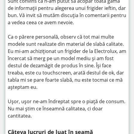
Sunt convins ca n-am putut să acopăr toată gama
de informații pentru alegerea unui frigider ieftin, dar
bun. Vă invit să mutăm discuția în comentarii pentru
a vedea ceea ce avem nevoie.
Ca o părere personală, observ că tot mai multe
modele sunt realizate din material de slabă calitate.
Eu mi-am achiziționat un frigider de la Electrolux, am
încercat să merg pe un model mediu și am fost
destul de dezamăgit de produs în sine. Își face
treaba, este cu touchscreen, arată destul de ok, dar
tabla mi se pare foarte slabă, nu este tocmai ce mă
așteptam eu.
Ușor, ușor ne-am îndreptat spre o piață de consum.
Nu mai știm ce înseamnă calitatea, ci doar
cantitatea.
Câteva lucruri de luat în seamă