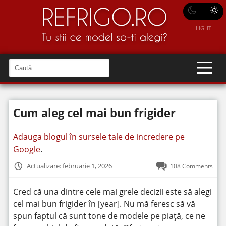
LIGHT
C
a
C
a
u
u
t
t
ă
Cum aleg cel mai bun frigider
î
ă
n
S
î
i
Adauga blogul în sursele tale de incredere pe
t
n
e
Google
.
s
i
Actualizare: februarie 1, 2026
108 Comments
t
e
Cred că una dintre cele mai grele decizii este să alegi
cel mai bun frigider în [year]. Nu mă feresc să vă
spun faptul că sunt tone de modele pe piață, ce ne