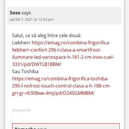
Soso
says
aprilie 7, 2021 at 12:54 pm
Salut, ce să aleg între cele două:
Liebherr
https://emag.ro/combina-frigorifica-
liebherr-confort-296-l-clasa-a-smartfrost-
iluminare-led-variospace-h-181-2-cm-inox-cuel-
3331/pd/DWTLB1BBM/
Sau Toshiba
https://emag.ro/combina-frigorifica-toshiba-
295-l-nofrost-touch-control-clasa-a-h-188-cm-
gri-gr-rb308we-dmj/pd/D24SGMMBM/
Răspunde