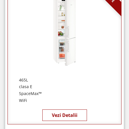
465L
clasa E
SpaceMax™
WiFi
Vezi Detalii