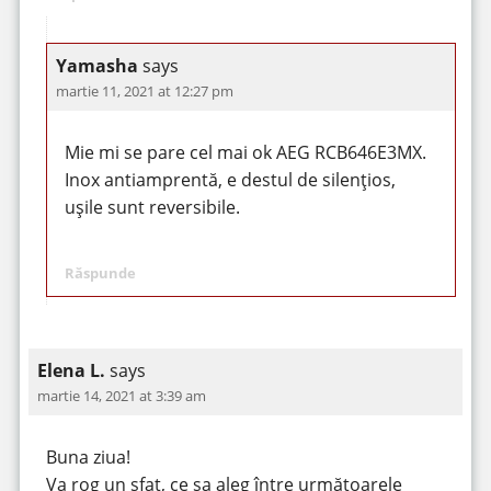
Yamasha
says
martie 11, 2021 at 12:27 pm
Mie mi se pare cel mai ok AEG RCB646E3MX.
Inox antiamprentă, e destul de silențios,
ușile sunt reversibile.
Răspunde
Elena L.
says
martie 14, 2021 at 3:39 am
Buna ziua!
Va rog un sfat, ce sa aleg între următoarele