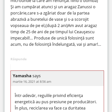
microunde la care am renunțat fiind o bombă)
Și am cumpărat atunci și un aragaz Zanussi o
porcărie,care s-a zgâriat doar de la partea
abrazivă a buretelui de vase și s-a scorojit
vopseaua de pe el,(după 2 ani)Am avut aragaz
timp de 25 de ani de pe timpul lui Ceaușescu
impecabil!… Produse de unică folosință sunt
acum, nu de folosință îndelungată, vai și amar!…
Răspunde
Yamasha
says
martie 16, 2021 at 8:56 am
Într-adevăr, regulile privind eficiența
energetică au pus presiune pe producători.
În plus, reciclarea va face ca duritatea