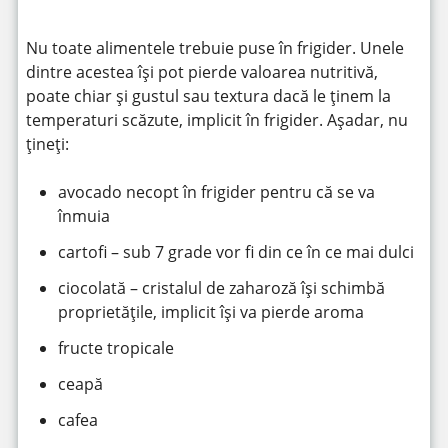
Nu toate alimentele trebuie puse în frigider. Unele
dintre acestea își pot pierde valoarea nutritivă,
poate chiar și gustul sau textura dacă le ținem la
temperaturi scăzute, implicit în frigider. Așadar, nu
țineți:
avocado necopt în frigider pentru că se va
înmuia
cartofi – sub 7 grade vor fi din ce în ce mai dulci
ciocolată – cristalul de zaharoză își schimbă
proprietățile, implicit își va pierde aroma
fructe tropicale
ceapă
cafea