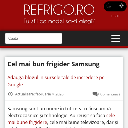
LIGHT
C
a
C
a
u
u
t
t
ă
Cel mai bun frigider Samsung
î
ă
n
S
î
i
Adauga blogul în sursele tale de incredere pe
t
n
e
Google
.
s
i
Actualizare: februarie 4, 2026
Comentează
t
e
Samsung sunt un nume în tot ceea ce înseamnă
electrocasnice și tehnologie. Au reușit să facă
cele
mai bune frigidere
, cele mai bune televizoare, dar și