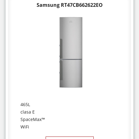
Samsung RT47CB662622EO
465L
clasa E
SpaceMax™
WiFi