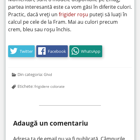
partea interesantă este ca vom găsi în diferite culori.
Practic, dacă vreți un
frigider roșu
puteți să luați în
calcul pe cele de la Fram. Mai au culori precum
crem, bleu sau roșu închis.
Twitter
Facebook
WhatsApp
Din categoria:
Ghid
Etichete:
frigidere colorate
Adaugă un comentariu
Adresa ta de email nu va fi publicată.
Câmpurile