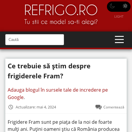
LIGHT
C
a
C
a
u
u
t
t
ă
Ce trebuie să știm despre
î
ă
n
S
î
frigiderele Fram?
i
t
n
e
s
Adauga blogul în sursele tale de incredere pe
i
Google
.
t
Actualizare: mai 4, 2024
Comentează
e
Frigidere Fram sunt pe piața de la noi de foarte
mulți ani. Puțini oameni știu că România producea