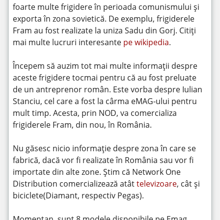
foarte multe frigidere în perioada comunismului și
exporta în zona sovietică. De exemplu, frigiderele
Fram au fost realizate la uniza Sadu din Gorj. Citiți
mai multe lucruri interesante
pe wikipedia
.
Începem să auzim tot mai multe informații despre
aceste frigidere tocmai pentru că au fost preluate
de un antreprenor român. Este vorba despre Iulian
Stanciu, cel care a fost la cârma eMAG-ului pentru
mult timp. Acesta, prin NOD, va comercializa
frigiderele Fram, din nou, în România.
Nu găsesc nicio informație despre zona în care se
fabrică, dacă vor fi realizate în România sau vor fi
importate din alte zone. Știm că Network One
Distribution comercializează atât
televizoare
, cât și
biciclete(Diamant, respectiv Pegas).
Momentan, sunt 8 modele disponibile pe Emag,