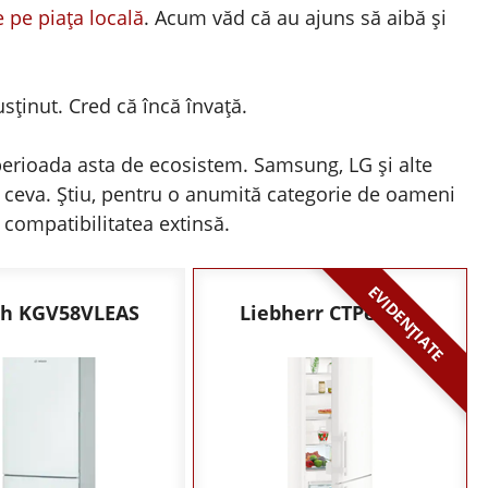
e pe piața locală
. Acum văd că au ajuns să aibă și
sținut. Cred că încă învață.
 perioada asta de ecosistem. Samsung, LG și alte
a ceva. Știu, pentru o anumită categorie de oameni
i compatibilitatea extinsă.
EVIDENȚIATE
ch KGV58VLEAS
Liebherr CTPel 251