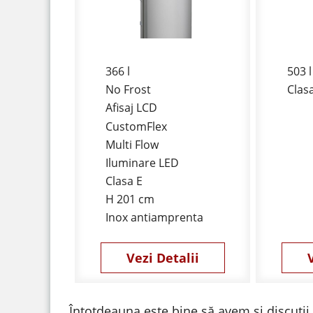
366 l
503 l
No Frost
Clas
Afisaj LCD
CustomFlex
Multi Flow
Iluminare LED
Clasa E
H 201 cm
Inox antiamprenta
Vezi Detalii
Întotdeauna este bine să avem și discuții c