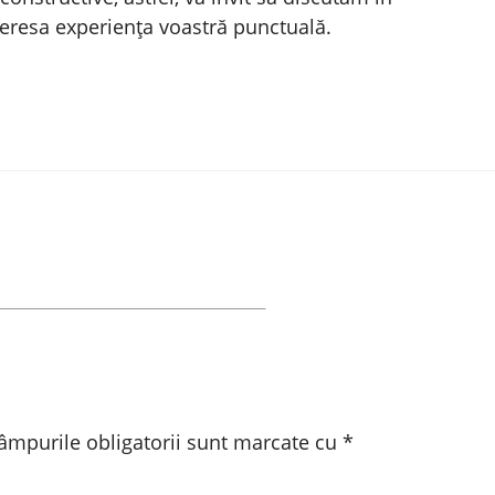
teresa experiența voastră punctuală.
âmpurile obligatorii sunt marcate cu
*