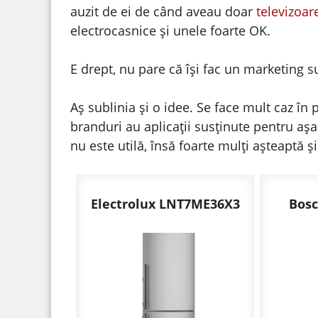
auzit de ei de când aveau doar
televizoar
electrocasnice și unele foarte OK.
E drept, nu pare că își fac un marketing su
Aș sublinia și o idee. Se face mult caz în
branduri au aplicații susținute pentru aș
nu este utilă, însă foarte mulți așteaptă ș
Electrolux LNT7ME36X3
Bos