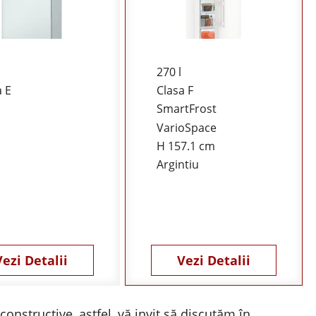
270 l
a E
Clasa F
SmartFrost
VarioSpace
H 157.1 cm
Argintiu
Vezi Detalii
Vezi Detalii
onstructive, astfel, vă invit să discutăm în