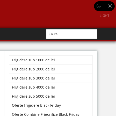
LIGHT
C
a
C
a
u
u
t
ă
t
î
n
Frigidere sub 1000 de lei
ă
S
i
î
Frigidere sub 2000 de lei
t
e
n
Frigidere sub 3000 de lei
s
Frigidere sub 4000 de lei
i
Frigidere sub 5000 de lei
t
e
Oferte frigidere Black Friday
Oferte Combine Frigorifice Black Friday