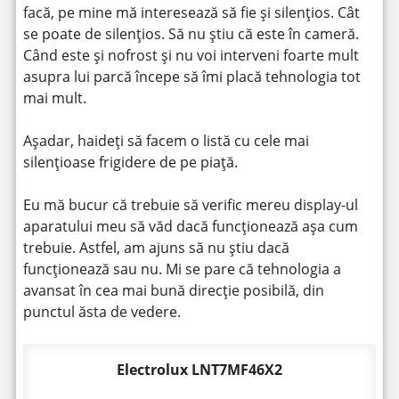
facă, pe mine mă interesează să fie și silențios. Cât
se poate de silențios. Să nu știu că este în cameră.
Când este și nofrost și nu voi interveni foarte mult
asupra lui parcă începe să îmi placă tehnologia tot
mai mult.
Așadar, haideți să facem o listă cu cele mai
silențioase frigidere de pe piață.
Eu mă bucur că trebuie să verific mereu display-ul
aparatului meu să văd dacă funcționează așa cum
trebuie. Astfel, am ajuns să nu știu dacă
funcționează sau nu. Mi se pare că tehnologia a
avansat în cea mai bună direcție posibilă, din
punctul ăsta de vedere.
Electrolux LNT7MF46X2