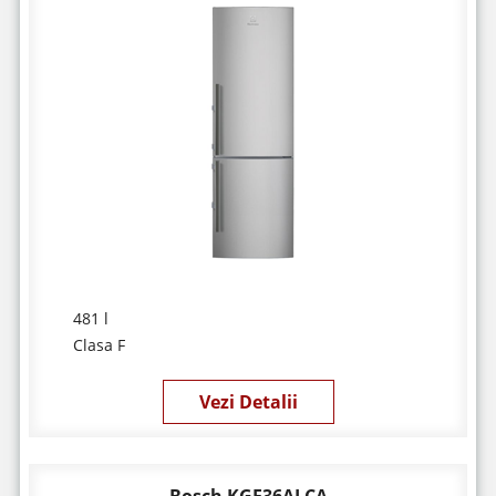
481 l
Clasa F
Vezi Detalii
Bosch KGE36ALCA