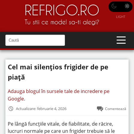
LIGHT
C
a
C
a
u
u
t
t
ă
Cel mai silențios frigider de pe
î
ă
n
S
î
piață
i
t
n
e
s
Adauga blogul în sursele tale de incredere pe
i
Google
.
t
Actualizare: februarie 4, 2026
Comentează
e
Pe lângă funcțiile vitale, de fiabilitate, de răcire,
lucruri normale pe care un frigider trebuie să le