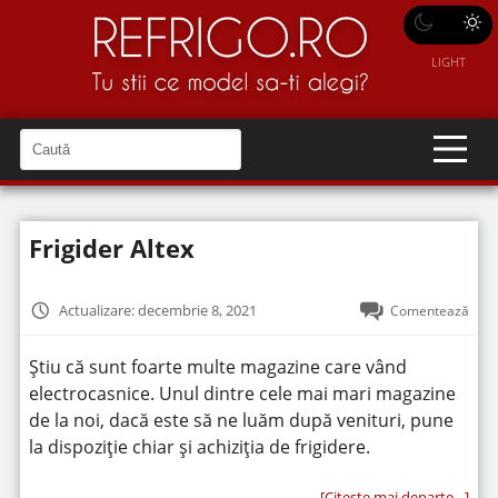
LIGHT
C
a
C
a
u
u
t
t
ă
Frigider Altex
î
ă
n
S
î
i
t
n
Actualizare: decembrie 8, 2021
Comentează
e
s
i
Știu că sunt foarte multe magazine care vând
t
electrocasnice. Unul dintre cele mai mari magazine
e
de la noi, dacă este să ne luăm după venituri, pune
la dispoziție chiar și achiziția de frigidere.
[Citeşte mai departe…]