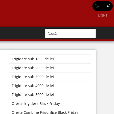
LIGHT
C
a
C
a
u
u
t
ă
t
î
n
Frigidere sub 1000 de lei
ă
S
i
î
Frigidere sub 2000 de lei
t
e
n
Frigidere sub 3000 de lei
s
Frigidere sub 4000 de lei
i
Frigidere sub 5000 de lei
t
e
Oferte frigidere Black Friday
Oferte Combine Frigorifice Black Friday