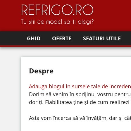
GHID
OFERTE
SFATURI UTILE
Despre
Adauga blogul în sursele tale de increde
Dorim să venim în sprijinul vostru pentru a
doriți. Fiabilitatea ține și de cum realizez
Asta vom încerca să vă învățăm, dar și cât